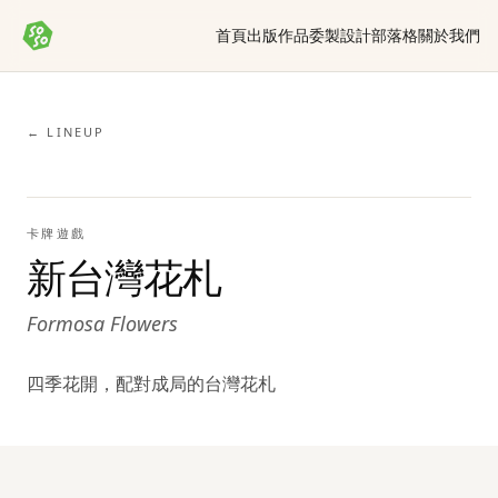
首頁
出版作品
委製設計
部落格
關於我們
← LINEUP
卡牌遊戲
新台灣花札
Formosa Flowers
四季花開，配對成局的台灣花札